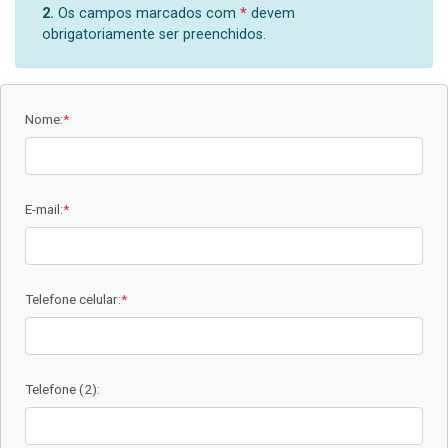
2.
Os campos marcados com
*
devem
obrigatoriamente ser preenchidos.
Nome:
*
E-mail:
*
Telefone celular:
*
Telefone (2):